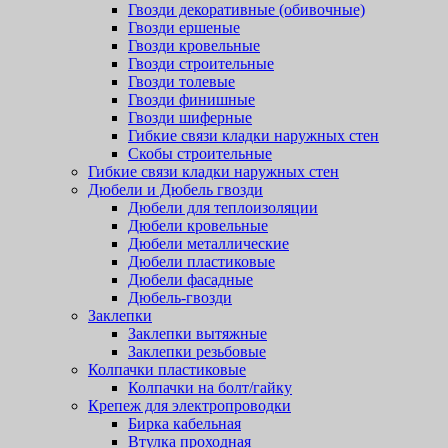
Гвозди декоративные (обивочные)
Гвозди ершеные
Гвозди кровельные
Гвозди строительные
Гвозди толевые
Гвозди финишные
Гвозди шиферные
Гибкие связи кладки наружных стен
Скобы строительные
Гибкие связи кладки наружных стен
Дюбели и Дюбель гвозди
Дюбели для теплоизоляции
Дюбели кровельные
Дюбели металлические
Дюбели пластиковые
Дюбели фасадные
Дюбель-гвозди
Заклепки
Заклепки вытяжные
Заклепки резьбовые
Колпачки пластиковые
Колпачки на болт/гайку
Крепеж для электропроводки
Бирка кабельная
Втулка проходная