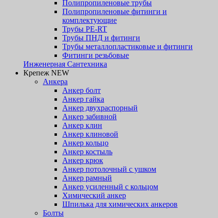
Полипропиленовые трубы
Полипропиленовые фитинги и
комплектующие
Трубы PE-RT
Трубы ПНД и фитинги
Трубы металлопластиковые и фитинги
Фитинги резьбовые
Инженерная Сантехника
Крепеж NEW
Анкера
Анкер болт
Анкер гайка
Анкер двухраспорный
Анкер забивной
Анкер клин
Анкер клиновой
Анкер кольцо
Анкер костыль
Анкер крюк
Анкер потолочный с ушком
Анкер рамный
Анкер усиленный с кольцом
Химический анкер
Шпилька для химических анкеров
Болты