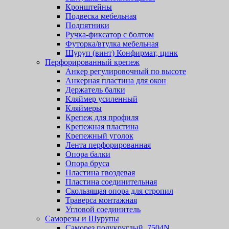
Кронштейны
Подвеска мебельная
Подпятники
Ручка-фиксатор с болтом
Футорка/втулка мебельная
Шуруп (винт) Конфирмат, цинк
Перфорированный крепеж
Анкер регулировочный по высоте
Анкерная пластина для окон
Держатель балки
Кляймер усиленный
Кляймеры
Крепеж для профиля
Крепежная пластина
Крепежный уголок
Лента перфорированная
Опора балки
Опора бруса
Пластина гвоздевая
Пластина соединительная
Скользящая опора для стропил
Траверса монтажная
Угловой соединитель
Саморезы и Шурупы
Саморез полукруглый, 7504N