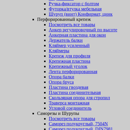
Ручка-фиксатор с болтом
Футорка/втулка мебельная
Шуруп (винт) Конфирмат, цинк
Перфорированный крепеж
Посмотреть все товары
Анкер регулировочный по высоте
Анкерная пластина для окон
Держатель балки
Кляймер усиленный
Кляймеры
Крепеж для профиля
Крепежная пластина
Крепежный уголок
Лента перфорированная
Опора балки
Опора бруса
Пластина гвоздевая
Пластина соединительная
Скользящая опора для стропил
Траверса монтажная
Угловой соединитель
Саморезы и Шурупы
Посмотреть все товары
Саморез полукруглый, 7504N
Саморез полукруглый, DIN7981