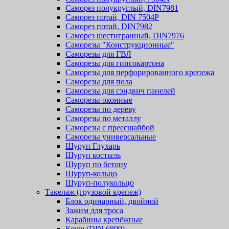
Саморез полукруглый, DIN7981
Саморез потай, DIN 7504P
Саморез потай, DIN7982
Саморез шестигранный, DIN7976
Саморезы "Конструкционные"
Саморезы для ГВЛ
Саморезы для гипсокартона
Саморезы для перфорированного крепежа
Саморезы для пола
Саморезы для сэндвич панелей
Саморезы оконные
Саморезы по дереву
Саморезы по металлу
Саморезы с прессшайбой
Саморезы универсальные
Шуруп Глухарь
Шуруп костыль
Шуруп по бетону
Шуруп-кольцо
Шуруп-полукольцо
Такелаж (грузовой крепеж)
Блок одинарный, двойной
Зажим для троса
Карабины крепёжные
Коуш (DIN 6899)