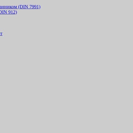
анником (DIN 7991)
DIN 912)
т