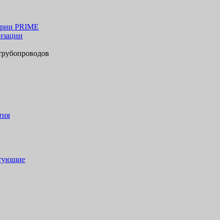
ерии PRIME
изации
трубопроводов
тия
ктующие