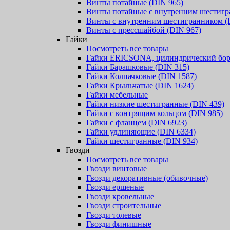
Винты потайные (DIN 965)
Винты потайные с внутренним шестигр
Винты с внутренним шестигранником (
Винты с прессшайбой (DIN 967)
Гайки
Посмотреть все товары
Гайки ERICSONA, цилиндрический бор
Гайки Барашковые (DIN 315)
Гайки Колпачковые (DIN 1587)
Гайки Крыльчатые (DIN 1624)
Гайки мебельные
Гайки низкие шестигранные (DIN 439)
Гайки с контрящим кольцом (DIN 985)
Гайки с фланцем (DIN 6923)
Гайки удлиняющие (DIN 6334)
Гайки шестигранные (DIN 934)
Гвозди
Посмотреть все товары
Гвозди винтовые
Гвозди декоративные (обивочные)
Гвозди ершеные
Гвозди кровельные
Гвозди строительные
Гвозди толевые
Гвозди финишные