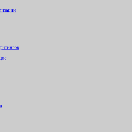
лизации
 фитингов
щие
в