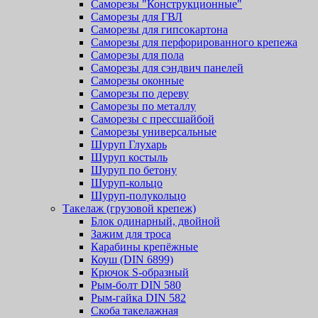
Саморезы "Конструкционные"
Саморезы для ГВЛ
Саморезы для гипсокартона
Саморезы для перфорированного крепежа
Саморезы для пола
Саморезы для сэндвич панелей
Саморезы оконные
Саморезы по дереву
Саморезы по металлу
Саморезы с прессшайбой
Саморезы универсальные
Шуруп Глухарь
Шуруп костыль
Шуруп по бетону
Шуруп-кольцо
Шуруп-полукольцо
Такелаж (грузовой крепеж)
Блок одинарный, двойной
Зажим для троса
Карабины крепёжные
Коуш (DIN 6899)
Крючок S-образный
Рым-болт DIN 580
Рым-гайка DIN 582
Скоба такелажная