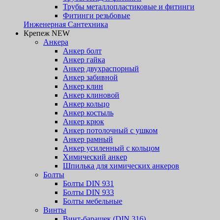
Трубы металлопластиковые и фитинги
Фитинги резьбовые
Инженерная Сантехника
Крепеж NEW
Анкера
Анкер болт
Анкер гайка
Анкер двухраспорный
Анкер забивной
Анкер клин
Анкер клиновой
Анкер кольцо
Анкер костыль
Анкер крюк
Анкер потолочный с ушком
Анкер рамный
Анкер усиленный с кольцом
Химический анкер
Шпилька для химических анкеров
Болты
Болты DIN 931
Болты DIN 933
Болты мебельные
Винты
Винт-барашек (DIN 316)