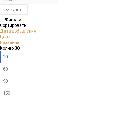
очистить
Фильтр
Сортировать
Дата добавления
Цена
Название
Плитка
Подробно
Компактно
Кол-во:
30
30
60
90
150