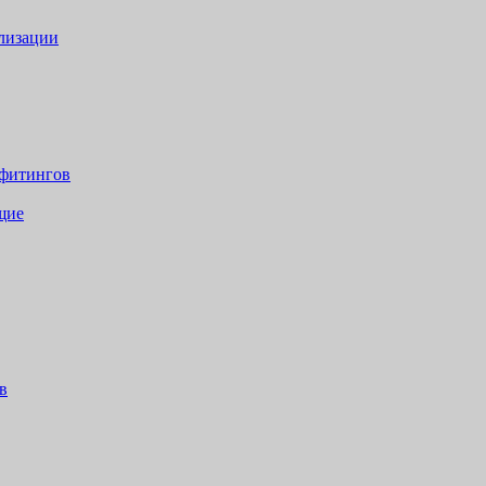
лизации
 фитингов
щие
в