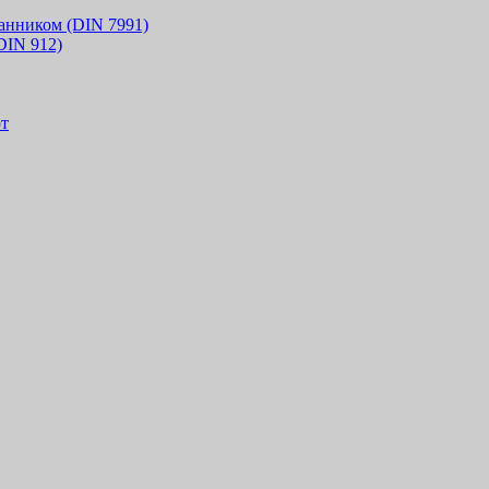
анником (DIN 7991)
DIN 912)
т