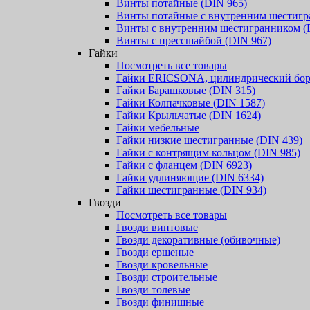
Винты потайные (DIN 965)
Винты потайные с внутренним шестигр
Винты с внутренним шестигранником (
Винты с прессшайбой (DIN 967)
Гайки
Посмотреть все товары
Гайки ERICSONA, цилиндрический бор
Гайки Барашковые (DIN 315)
Гайки Колпачковые (DIN 1587)
Гайки Крыльчатые (DIN 1624)
Гайки мебельные
Гайки низкие шестигранные (DIN 439)
Гайки с контрящим кольцом (DIN 985)
Гайки с фланцем (DIN 6923)
Гайки удлиняющие (DIN 6334)
Гайки шестигранные (DIN 934)
Гвозди
Посмотреть все товары
Гвозди винтовые
Гвозди декоративные (обивочные)
Гвозди ершеные
Гвозди кровельные
Гвозди строительные
Гвозди толевые
Гвозди финишные