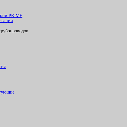
ерии PRIME
изации
трубопроводов
тия
ктующие