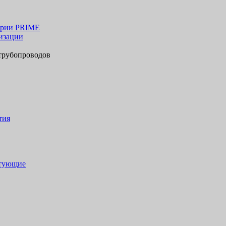
ерии PRIME
изации
трубопроводов
тия
ктующие