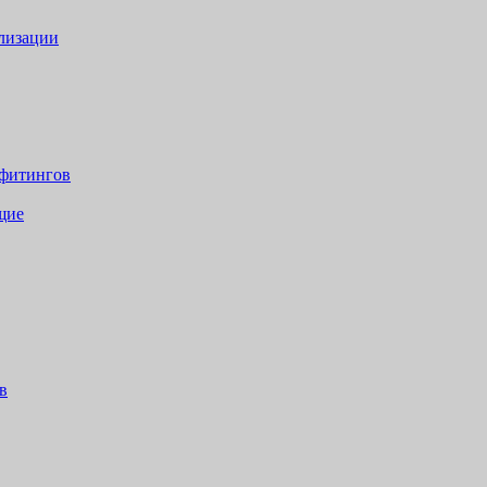
лизации
 фитингов
щие
в