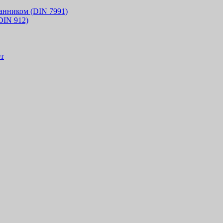
анником (DIN 7991)
DIN 912)
т