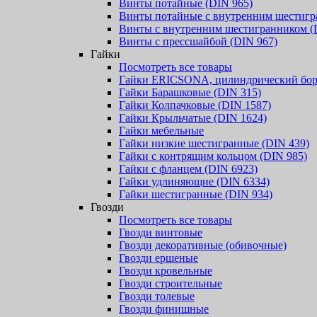
Винты потайные (DIN 965)
Винты потайные с внутренним шестигр
Винты с внутренним шестигранником (
Винты с прессшайбой (DIN 967)
Гайки
Посмотреть все товары
Гайки ERICSONA, цилиндрический бор
Гайки Барашковые (DIN 315)
Гайки Колпачковые (DIN 1587)
Гайки Крыльчатые (DIN 1624)
Гайки мебельные
Гайки низкие шестигранные (DIN 439)
Гайки с контрящим кольцом (DIN 985)
Гайки с фланцем (DIN 6923)
Гайки удлиняющие (DIN 6334)
Гайки шестигранные (DIN 934)
Гвозди
Посмотреть все товары
Гвозди винтовые
Гвозди декоративные (обивочные)
Гвозди ершеные
Гвозди кровельные
Гвозди строительные
Гвозди толевые
Гвозди финишные